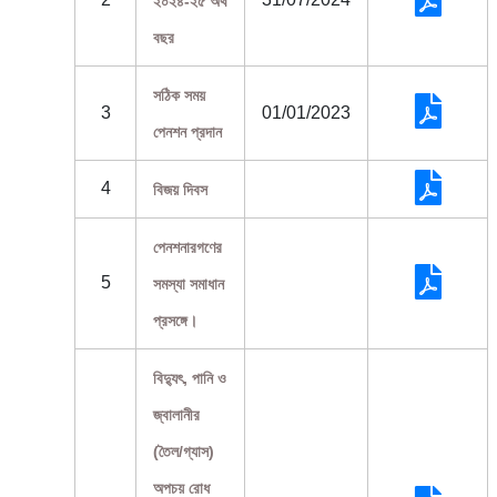
২০২৪-২৫ অর্থ
বছর
সঠিক সময়
3
01/01/2023
পেনশন প্রদান
4
বিজয় দিবস
পেনশনারগণের
5
সমস্যা সমাধান
প্রসঙ্গে।
বিদ্যুৎ, পানি ও
জ্বালানীর
(তৈল/গ্যাস)
অপচয় রোধ