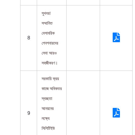
সুখবর!
সম্মানিত
বেসামরিক
8
পেনশনারদের
সেবা আরও
সহজীকরণ।
সরকারি ক্রয়
কাজে অধিকতর
স্বচ্ছতা
আনয়নের
9
লক্ষ্যে
সিপিটিইউ