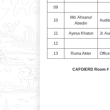
09
Md. Ahsanul
10
Audit
Abedin
11
Ayesa Khatun
Jr. Au
12
13
Ruma Akter
Office
CAFO/ERD Room # 5