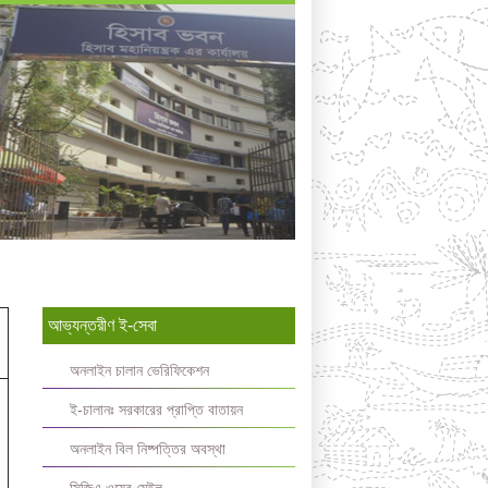
আভ্যন্তরীণ ই-সেবা
অনলাইন চালান ভেরিফিকেশন
ই-চালানঃ সরকারের প্রাপ্তি বাতায়ন
অনলাইন বিল নিষ্পত্তির অবস্থা