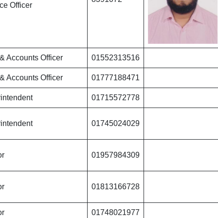
ce Officer
 & Accounts Officer
01552313516
 & Accounts Officer
01777188471
intendent
01715572778
intendent
01745024029
or
01957984309
or
01813166728
or
01748021977