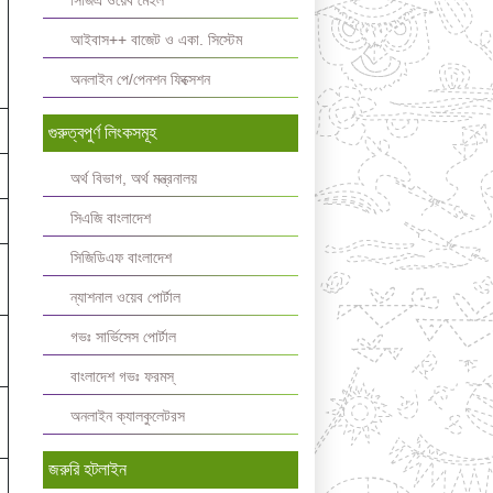
সিজিএ ওয়েব মেইল
আইবাস++ বাজেট ও একা. সিস্টেম
অনলাইন পে/পেনশন ফিক্সেশন
গুরুত্বপুর্ণ লিংকসমূহ
অর্থ বিভাগ, অর্থ মন্ত্রনালয়
সিএজি বাংলাদেশ
সিজিডিএফ বাংলাদেশ
ন্যাশনাল ওয়েব পোর্টাল
গভঃ সার্ভিসেস পোর্টাল
বাংলাদেশ গভঃ ফরমস্‌
অনলাইন ক্যালকুলেটরস
জরুরি হটলাইন