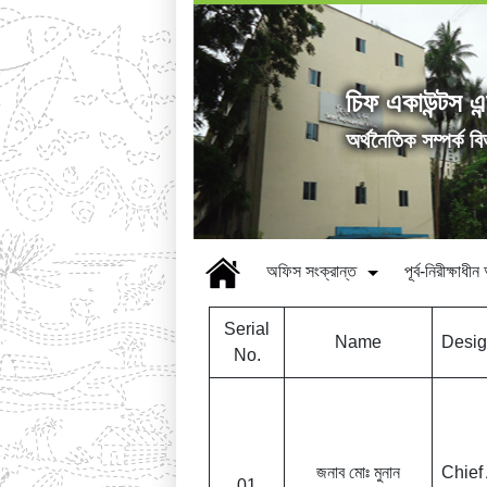
চিফ একাউন্টস এন
অৰ্থনৈতিক সম্পর্ক ব
অফিস সংক্রান্ত
পূর্ব-নিরীক্ষাধ
Serial
Name
Desig
No.
জনাব মোঃ মুনান
Chief
01