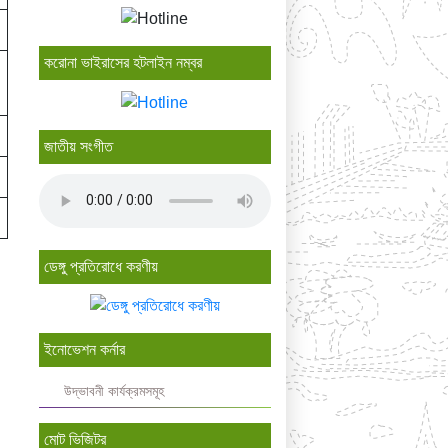
করোনা ভাইরাসের হটলাইন নম্বর
জাতীয় সংগীত
ডেঙ্গু প্রতিরোধে করণীয়
ইনোভেশন কর্নার
উদ্ভাবনী কার্যক্রমসমূহ
মোট ভিজিটর