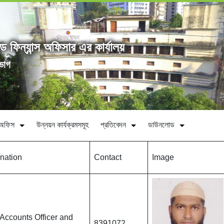
্ড ফিন্যান্স অফিসার এর কার্যালয়
িভাগ
ীন অফিস
উন্নয়ন কার্যক্রমসমূহ
প্রতিবেদন
ডাউনলোড
nation
Contact
Image
 Accounts Officer and
8391072