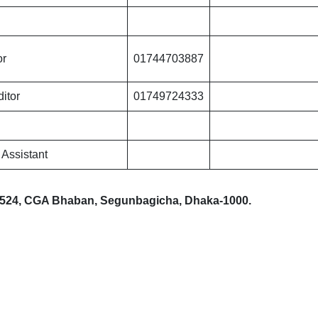
or
01744703887
ditor
01749724333
 Assistant
24, CGA Bhaban, Segunbagicha, Dhaka-1000.