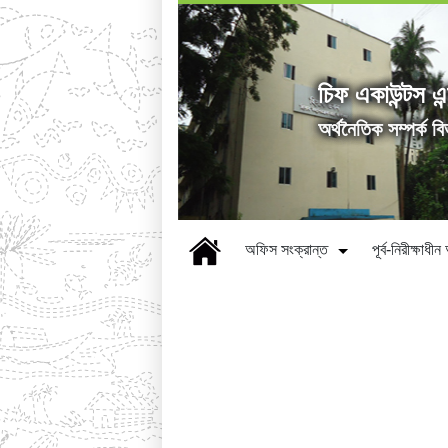
চিফ একাউন্টস এন
অৰ্থনৈতিক সম্পর্ক ব
অফিস সংক্রান্ত
পূর্ব-নিরীক্ষাধ