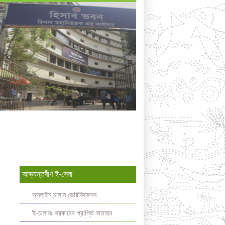
আভ্যন্তরীণ ই-সেবা
অনলাইন চালান ভেরিফিকেশন
ই-চালানঃ সরকারের প্রাপ্তি বাতায়ন