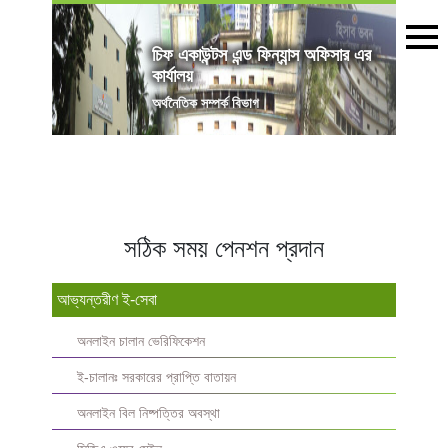
চিফ একাউন্টস এন্ড ফিন্যান্স অফিসার এর
কার্যালয়
অৰ্থনৈতিক সম্পর্ক বিভাগ
সঠিক সময় পেনশন প্রদান
আভ্যন্তরীণ ই-সেবা
অনলাইন চালান ভেরিফিকেশন
ই-চালানঃ সরকারের প্রাপ্তি বাতায়ন
অনলাইন বিল নিষ্পত্তির অবস্থা