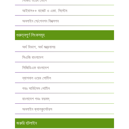
সিজিএ ওয়েব মেইল
আইবাস++ বাজেট ও একা. সিস্টেম
অনলাইন পে/পেনশন ফিক্সেশন
গুরুত্বপুর্ণ লিংকসমূহ
অর্থ বিভাগ, অর্থ মন্ত্রনালয়
সিএজি বাংলাদেশ
সিজিডিএফ বাংলাদেশ
ন্যাশনাল ওয়েব পোর্টাল
গভঃ সার্ভিসেস পোর্টাল
বাংলাদেশ গভঃ ফরমস্‌
অনলাইন ক্যালকুলেটরস
জরুরি হটলাইন