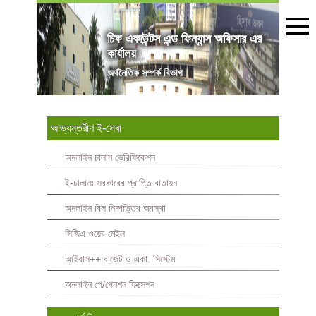
চিফ একাউন্টস এন্ড ফিন্যান্স অফিসার এর
কার্যালয়
অৰ্থনৈতিক সম্পর্ক বিভাগ
আভ্যন্তরীণ ই-সেবা
অনলাইন চালান ভেরিফিকেশন
ই-চালানঃ সরকারের প্রাপ্তি বাতায়ন
অনলাইন বিল নিষ্পত্তির অবস্থা
সিজিএ ওয়েব মেইল
আইবাস++ বাজেট ও একা. সিস্টেম
অনলাইন পে/পেনশন ফিক্সেশন