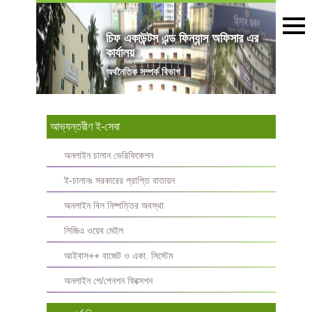
চিফ একাউন্টস এন্ড ফিন্যান্স অফিসার এর
কার্যালয়
অৰ্থনৈতিক সম্পর্ক বিভাগ
আভ্যন্তরীণ ই-সেবা
অনলাইন চালান ভেরিফিকেশন
ই-চালানঃ সরকারের প্রাপ্তি বাতায়ন
অনলাইন বিল নিষ্পত্তির অবস্থা
সিজিএ ওয়েব মেইল
আইবাস++ বাজেট ও একা. সিস্টেম
অনলাইন পে/পেনশন ফিক্সেশন