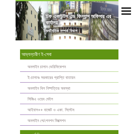
চিফ একাউন্টস এন্ড ফিন্যান্স অফিসার এর
কার্যালয়
অৰ্থনৈতিক সম্পর্ক বিভাগ
আভ্যন্তরীণ ই-সেবা
অনলাইন চালান ভেরিফিকেশন
ই-চালানঃ সরকারের প্রাপ্তি বাতায়ন
অনলাইন বিল নিষ্পত্তির অবস্থা
সিজিএ ওয়েব মেইল
আইবাস++ বাজেট ও একা. সিস্টেম
অনলাইন পে/পেনশন ফিক্সেশন