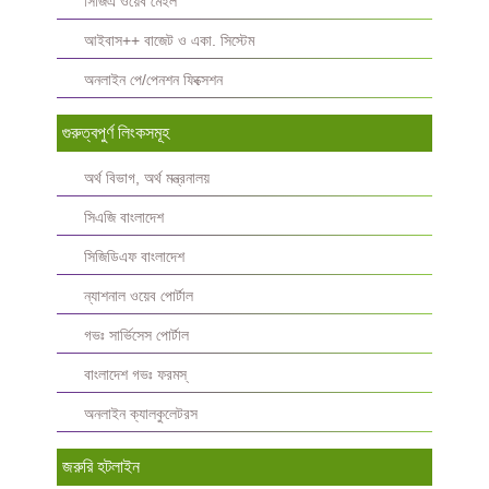
সিজিএ ওয়েব মেইল
আইবাস++ বাজেট ও একা. সিস্টেম
অনলাইন পে/পেনশন ফিক্সেশন
গুরুত্বপুর্ণ লিংকসমূহ
অর্থ বিভাগ, অর্থ মন্ত্রনালয়
সিএজি বাংলাদেশ
সিজিডিএফ বাংলাদেশ
ন্যাশনাল ওয়েব পোর্টাল
গভঃ সার্ভিসেস পোর্টাল
বাংলাদেশ গভঃ ফরমস্‌
অনলাইন ক্যালকুলেটরস
জরুরি হটলাইন