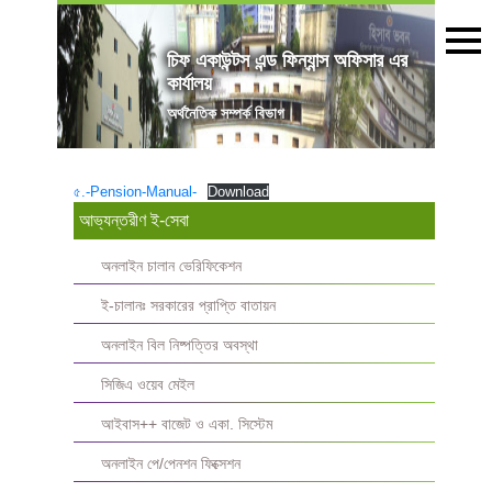
চিফ একাউন্টস এন্ড ফিন্যান্স অফিসার এর
কার্যালয়
অৰ্থনৈতিক সম্পর্ক বিভাগ
৫.-Pension-Manual-
Download
আভ্যন্তরীণ ই-সেবা
অনলাইন চালান ভেরিফিকেশন
ই-চালানঃ সরকারের প্রাপ্তি বাতায়ন
অনলাইন বিল নিষ্পত্তির অবস্থা
সিজিএ ওয়েব মেইল
আইবাস++ বাজেট ও একা. সিস্টেম
অনলাইন পে/পেনশন ফিক্সেশন