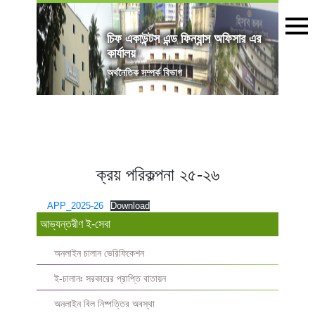
চিফ একাউন্টস এন্ড ফিন্যান্স অফিসার এর
কার্যালয়
অৰ্থনৈতিক সম্পর্ক বিভাগ
ক্রয় পরিকল্পনা ২৫-২৬
APP_2025-26
Download
আভ্যন্তরীণ ই-সেবা
অনলাইন চালান ভেরিফিকেশন
ই-চালানঃ সরকারের প্রাপ্তি বাতায়ন
অনলাইন বিল নিষ্পত্তির অবস্থা